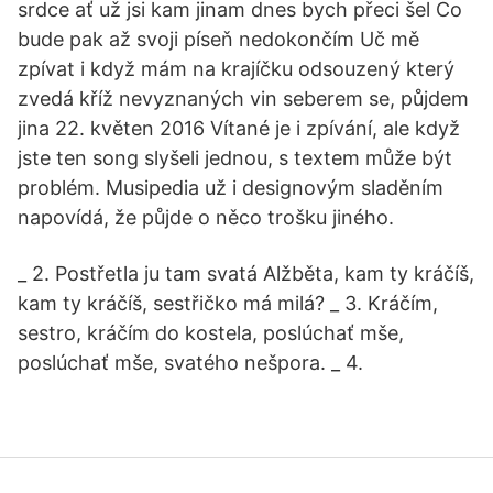
srdce ať už jsi kam jinam dnes bych přeci šel Co
bude pak až svoji píseň nedokončím Uč mě
zpívat i když mám na krajíčku odsouzený který
zvedá kříž nevyznaných vin seberem se, půjdem
jina 22. květen 2016 Vítané je i zpívání, ale když
jste ten song slyšeli jednou, s textem může být
problém. Musipedia už i designovým sladěním
napovídá, že půjde o něco trošku jiného.
_ 2. Postřetla ju tam svatá Alžběta, kam ty kráčíš,
kam ty kráčíš, sestřičko má milá? _ 3. Kráčím,
sestro, kráčím do kostela, poslúchať mše,
poslúchať mše, svatého nešpora. _ 4.