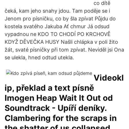
co dítě
čeká, kam jeho snahy jdou. Tam poděje se i
Jenom pro písničku, co by šla zpívat Půjdu do
kostela svatého Jakuba Ať chmur Já odsud
vypadnou ne KDO TO CHODÍ PO KRCHOVĚ
KDYŽ DĚVEČKA HUSY Našli chlápka v poli žito
žát, svaté písničky při tom zpívat. Neviděl jsi Ona
se ulekla, hned odtud utekla.
Videokl
ip, překlad a text písně
Imogen Heap Wait It Out od
Soundtrack - Upíří deníky.
Clambering for the scraps in
the shatter of us collapsed