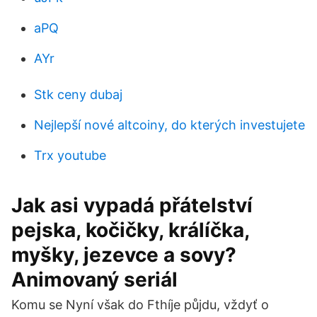
aPQ
AYr
Stk ceny dubaj
Nejlepší nové altcoiny, do kterých investujete
Trx youtube
Jak asi vypadá přátelství
pejska, kočičky, králíčka,
myšky, jezevce a sovy?
Animovaný seriál
Komu se Nyní však do Fthíje půjdu, vždyť o