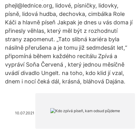
phejl@lednice.org, lidové, písničky, lidovky,
písně, lidová hudba, dechovka, cimbálka Role
Káči a hlavně píseň Jakpak je dnes u vás doma jí
přinesly věhlas, který měl být z rozhodnutí
strany zapomenut. „Tato slibná kariéra byla
násilně přerušena a je tomu již sedmdesát let,“
připomíná během každého recitálu Zpívá a
vypráví Soňa Červená , který jednou měsíčně
uvádí divadlo Ungelt. na toho, kdo klid jí vzal,
dnem i nocí čeká dál, krásná, bláhová Dajána.
10.07.2021