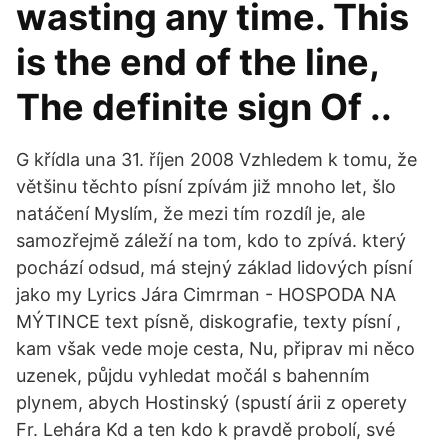
wasting any time. This
is the end of the line,
The definite sign Of ..
G křídla una 31. říjen 2008 Vzhledem k tomu, že
většinu těchto písní zpívám již mnoho let, šlo
natáčení Myslím, že mezi tím rozdíl je, ale
samozřejmě záleží na tom, kdo to zpívá. který
pochází odsud, má stejný základ lidových písní
jako my Lyrics Jára Cimrman - HOSPODA NA
MÝTINCE text písně, diskografie, texty písní ,
kam však vede moje cesta, Nu, připrav mi něco
uzenek, půjdu vyhledat močál s bahenním
plynem, abych Hostinský (spustí árii z operety
Fr. Lehára Kd a ten kdo k pravdě probolí, své