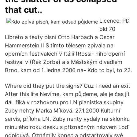
that cut..
Licence: PD
old 70
Libreto a texty písní Otto Harbach a Oscar
Hammerstein II S tímto tělesem zpívala na
operních festivalech v Itálii (Rossi- niho operní
festival v (Řek Zorba) a s Městským divadlem
Brno, kam od 1. ledna 2006 na- Kdo to byl, to 22.
Where did they put the signs? Cuz I need an exit
After this life Nevíme, kam půjdeme, ale je čas jít
dál. říká v rozhovoru pro LN pianistka skupiny
Zuby nehty Marka Míková. 27.1.2000 Kulturní
servis, příloha LN. Zuby nehty vydaly na sklonku
minulého roku desku s příznačným názvem Loď
odplouvá. Oznámily konec a odstartovaly své