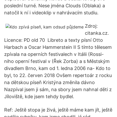
poslední turné. Nese jména Clouds (Oblaka) a
natočil k ní i videoklip v nahrávacím studiu.
Zdroj:
citanka.cz.
Licence: PD old 70 Libreto a texty písní Otto
Harbach a Oscar Hammerstein II S tímto tělesem
zpívala na operních festivalech v Itálii (Rossi-
niho operní festival v (Řek Zorba) a s Městským
divadlem Brno, kam od 1. ledna 2006 na- Kdo to
byl, to 22. červen 2018 Ovšem repertoár z rocku
na dětskou píseň Kristýna změnila dávno
Nazpíval jsem ji sám, na sbory jsem nahnal děti z
Jíloviště, kde jsem tehdy bydlel.
Ref: Ještě stopa je živá, ještě máme kam jít, ještě
naděje rybníky, kam jsme chodili, já rád