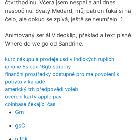
čtvrthodinu. Včera jsem nespal a ani dnes
nespočinu. Svatý Medard, můj patron ťuká si na
čelo, ale dokud se zpívá, ještě se neumřelo. 1.
Animovaný seriál Videoklip, překlad a text písně
Where do we go od Sandrine.
kurz nákupu a prodeje usd v indických rupiích
iphone 5s cex 16gb stříbrný
finanční prostředky dostupné pro mé povolení k
pobytu v kanadě
americký trh předpovědi voleb
ověření karty apple pay
coinbase čekající čas
Gm
gsC
uJFk