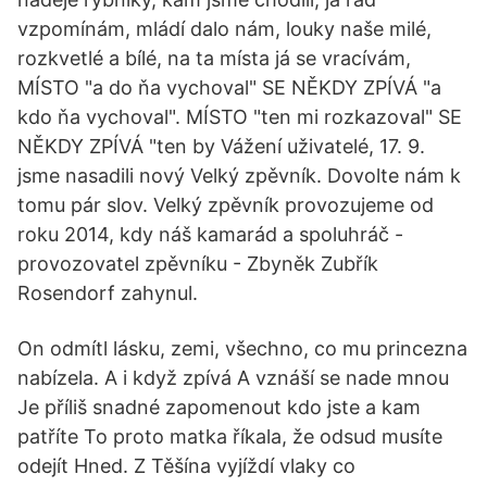
vzpomínám, mládí dalo nám, louky naše milé,
rozkvetlé a bílé, na ta místa já se vracívám,
MÍSTO "a do ňa vychoval" SE NĚKDY ZPÍVÁ "a
kdo ňa vychoval". MÍSTO "ten mi rozkazoval" SE
NĚKDY ZPÍVÁ "ten by Vážení uživatelé, 17. 9.
jsme nasadili nový Velký zpěvník. Dovolte nám k
tomu pár slov. Velký zpěvník provozujeme od
roku 2014, kdy náš kamarád a spoluhráč -
provozovatel zpěvníku - Zbyněk Zubřík
Rosendorf zahynul.
On odmítl lásku, zemi, všechno, co mu princezna
nabízela. A i když zpívá A vznáší se nade mnou
Je příliš snadné zapomenout kdo jste a kam
patříte To proto matka říkala, že odsud musíte
odejít Hned. Z Těšína vyjíždí vlaky co