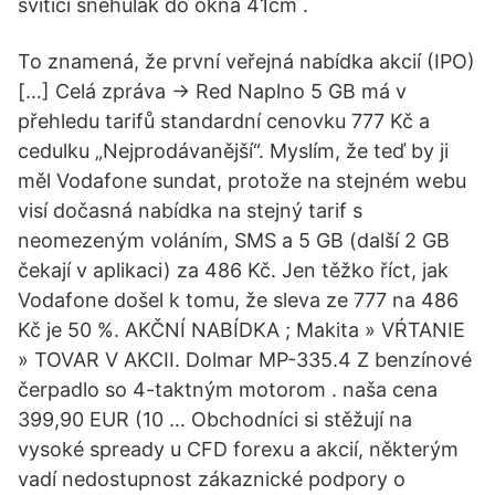
svítící sněhulák do okna 41cm .
To znamená, že první veřejná nabídka akcií (IPO)
[…] Celá zpráva → Red Naplno 5 GB má v
přehledu tarifů standardní cenovku 777 Kč a
cedulku „Nejprodávanější“. Myslím, že teď by ji
měl Vodafone sundat, protože na stejném webu
visí dočasná nabídka na stejný tarif s
neomezeným voláním, SMS a 5 GB (další 2 GB
čekají v aplikaci) za 486 Kč. Jen těžko říct, jak
Vodafone došel k tomu, že sleva ze 777 na 486
Kč je 50 %. AKČNÍ NABÍDKA ; Makita » VŔTANIE
» TOVAR V AKCII. Dolmar MP-335.4 Z benzínové
čerpadlo so 4-taktným motorom . naša cena
399,90 EUR (10 … Obchodníci si stěžují na
vysoké spready u CFD forexu a akcií, některým
vadí nedostupnost zákaznické podpory o