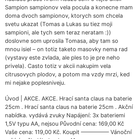
Sampion sampionov vela pocula a konecne mam
doma dvoch sampionov, ktorych som chcela
svetu ukazat (Tomas a Lukas su tiez moji
sampioni, ale tych sem teraz neratam :))
doslovne som uprosila Tomasa, aby tam so
mnou isiel – on totiz taketo masovky nema rad
(vystavy este zvlada, ale ples to je pre neho
privela). Casto totiz v akcii nakupim vela
citrusovych plodov, a potom ma vzdy mrzi, ked
mi nejake poplesniveju.
Úvod | AKCE. AKCE. Hrací santa claus na baterie
25cm . Hrací santa claus na baterie 25cm . Akční
nabídka. vydává zvuky Napájení: 3x bateriemi
1,5V typu AA, nejsou Původní cena: 169,00 Kč
Vaše cena: 119,00 Kč. Koupit ————— Vánoční