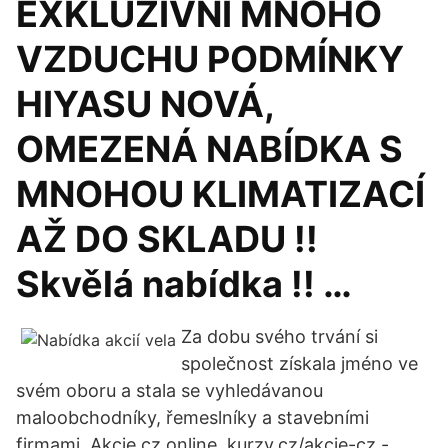
EXKLUZIVNÍ MNOHO
VZDUCHU PODMÍNKY
HIYASU NOVÁ,
OMEZENÁ NABÍDKA S
MNOHOU KLIMATIZACÍ
AŽ DO SKLADU !!
Skvělá nabídka !! …
Za dobu svého trvání si
společnost získala jméno ve
svém oboru a stala se vyhledávanou
maloobchodníky, řemeslníky a stavebními
firmami. Akcie cz online, kurzy.cz/akcie-cz -