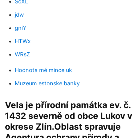
ScXL
jdw
gniY
HTWx
WRsZ
Hodnota mé mince uk
Muzeum estonské banky
Vela je přírodní památka ev. č.
1432 severně od obce Lukov v
okrese Zlín.Oblast spravuje
Agentura ochrany přírody a