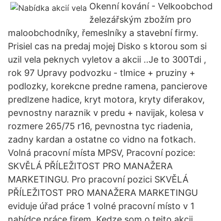
Okenní kování - Velkoobchod
železářským zbožím pro
maloobchodníky, řemeslníky a stavební firmy.
Prisiel cas na predaj mojej Disko s ktorou som si
uzil vela peknych vyletov a akcii ..Je to 300Tdi ,
rok 97 Upravy podvozku - tlmice + pruziny +
podlozky, korekcne predne ramena, pancierove
predlzene hadice, kryt motora, kryty diferakov,
pevnostny naraznik v predu + navijak, kolesa v
rozmere 265/75 r16, pevnostna tyc riadenia,
zadny kardan a ostatne co vidno na fotkach.
Volná pracovní místa MPSV, Pracovní pozice:
SKVĚLÁ PŘÍLEŽITOST PRO MANAŽERA
MARKETINGU. Pro pracovní pozici SKVĚLÁ
PŘÍLEŽITOST PRO MANAŽERA MARKETINGU
eviduje úřad práce 1 volné pracovní místo v 1
nabídce práce firem. Kedze som o tejto akcii